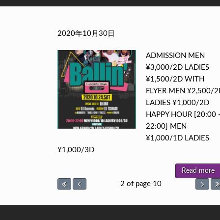
Ballin
2020年10月30日
ADMISSION MEN
¥3,000/2D LADIES
¥1,500/2D WITH
FLYER MEN ¥2,500/2
LADIES ¥1,000/2D
HAPPY HOUR [20:00 
22:00] MEN
¥1,000/1D LADIES
¥1,000/3D
Read more
2 of page 10